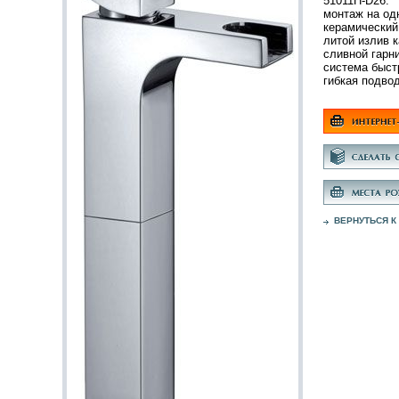
51011H-D26:
монтаж на од
керамический
литой излив к
сливной гарни
система быст
гибкая подво
ВЕРНУТЬСЯ К