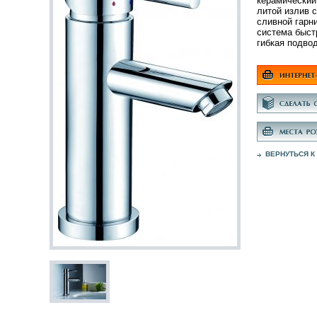
керамический
литой излив 
сливной гарни
система быст
гибкая подво
ВЕРНУТЬСЯ К