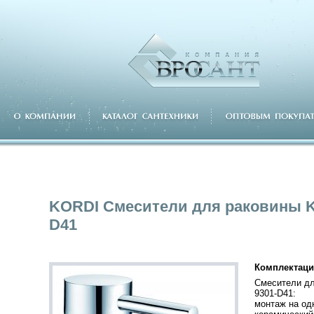
KORDI Смесители для раковины K
D41
Комплектаци
Смесители дл
9301-D41:
монтаж на од