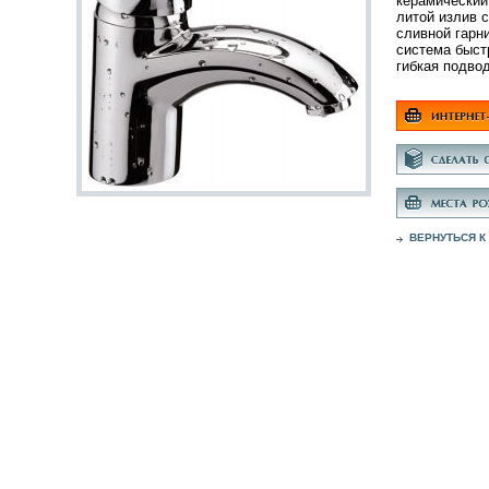
керамический
литой излив 
сливной гарни
система быст
гибкая подво
ВЕРНУТЬСЯ К