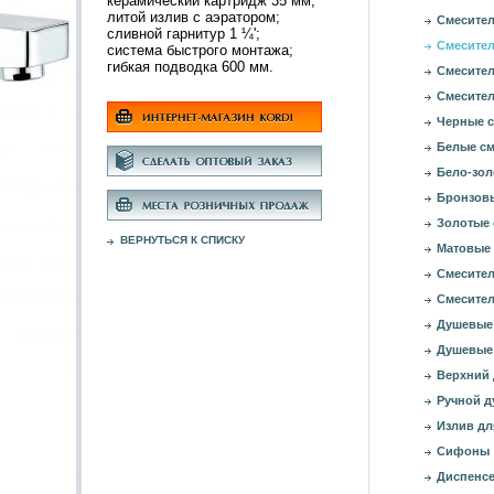
керамический картридж 35 мм;
литой излив с аэратором;
Смесител
сливной гарнитур 1 ¼';
Смесител
система быстрого монтажа;
гибкая подводка 600 мм.
Смесител
Смесител
Черные с
Белые см
Бело-зол
Бронзовы
Золотые 
ВЕРНУТЬСЯ К СПИСКУ
Матовые 
Смесител
Смесител
Душевые
Душевые
Верхний
Ручной д
Излив дл
Сифоны
Диспенсе