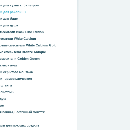
и для кухни с фильтром
и для раковины
и для биде
и для душа
месители Black Line Edition
есители White Calcium
отые смесители White Calcium Gold
е смесители Bronze Antique
смесители Golden Queen
смесители
и скрытого монтажа
и термостатические
 штанги
 системы
 душ
уш
я ванны, настенный монтаж
ры для моющих средств