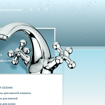
продажа сантехники
ТЬ
ИЕ KORDI
И СЕЗОНА
ры для ванной комнаты
и для ванной
и для кухни