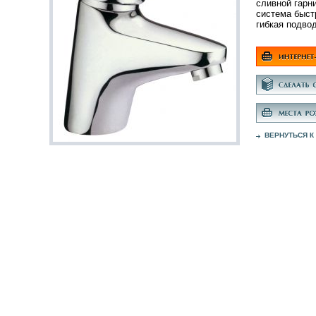
сливной гарни
система быст
гибкая подво
ВЕРНУТЬСЯ К